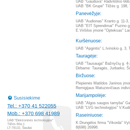
UAB "Gauduva" Radviliškio 66b, 
UAB "BK Grupė" Tilžės g. 198, T
Panevėžyje:
UAB "Audionas" Kranto g. 11-3, 
UAB "EIT Sprendimai" Puzino g. 
E.Viršilos įmonė "Opteksas" Lai
Kuršėnuose:
UAB "Apgintis" L.Ivinskio g. 3, 
Tauragėje:
UAB "Tausauga" Bažnyčių g. 4-2,
Dirbame: Tauragės, Jurbarko, Ši
Biržuose:
Plepienės Matildos Janinos įmon
Remigijaus Matuzevičiaus indivi
Marijampolėje:
Susisiekime
UAB "Algos saugos tarnyba" Gam
Tel.: +370 41 522055
UAB "LVG technologijos'' V.Kudir
Mob.: +370 698 41989
Raseiniuose:
UAB "Elektroninės technologijos"
K.Drungėlos firma "Vikorda" Vyta
Tilžės 80a-1
8(698) 26998.
LT-78132, Šiauliai