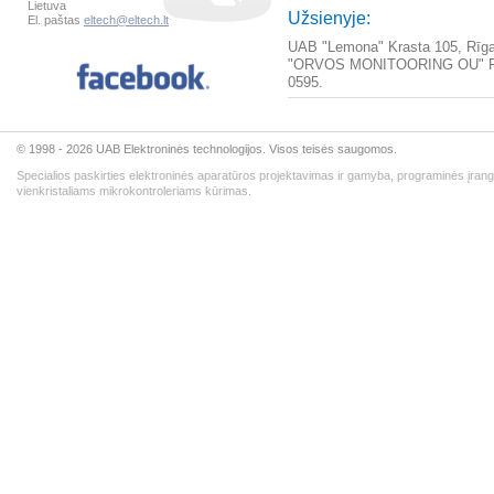
Lietuva
Užsienyje:
El. paštas
eltech@eltech.lt
UAB "Lemona" Krasta 105, Rīga,
"ORVOS MONITOORING OU" Räga 
0595.
© 1998 - 2026 UAB Elektroninės technologijos. Visos teisės saugomos.
Specialios paskirties elektroninės aparatūros projektavimas ir gamyba, programinės įran
vienkristaliams mikrokontroleriams kūrimas.