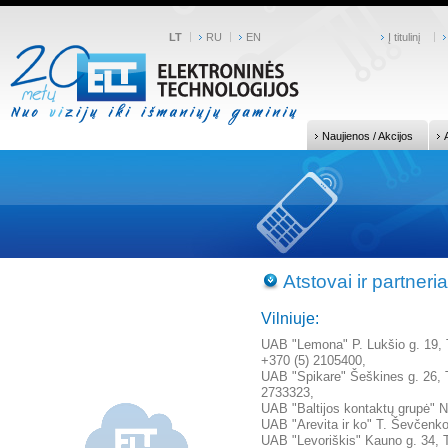
LT
RU
EN
Į titulinį
Naujienos / Akcijos
Atstovai ir partneria
Vilniuje:
UAB "Lemona" P. Lukšio g. 19, Te
+370 (5) 2105400,
UAB "Spikare" Šeškines g. 26, Te
2733323,
UAB "Baltijos kontaktų grupė" N
UAB "Arevita ir ko" T. Ševčenkos
UAB "Levoriškis" Kauno g. 34, Te