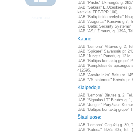
UAB "Pristis" Ukmergės g. 283A,
UAB "Sakura" E.Ožeškienės g. 39
keitikliai TPT-TPR 106),
UAB "Baltų tinklo prekyba" Naug
UAB "Aragonas" Kareiviu g.7, T
UAB "Baltic Security Systems'' L
UAB "ASĮ" Žirmūnų g. 139A, Tel.
Kaune:
UAB "Lemona" Mituvos g. 2, Tel
UAB "Spikare" Savanoriu pr. 241
UAB "Jungtis" Panerių g. 121c, T
UAB "Baltijos kontaktų grupe" Pa
UAB "Kompleksinės apsaugos sis
412595,
UAB "Arevita ir ko" Baltų pr. 145
UAB "VS sistemos" Krėvės pr. 53
Klaipėdoje:
UAB "Lemona" Birutes g. 2, Tel
UAB "Signalas LT" Birutės g. 1, 
UAB "Jungtis" Paryžiaus Komuno
UAB "Baltijos kontaktų grupė" Ti
Šiauliuose:
UAB "Lemona" Gegužių g. 30, Te
UAB "Kotesa" Tilžės 80a, Tel.: 