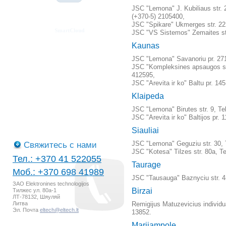
JSC "Lemona" J. Kubiliaus str. 2
(+370-5) 2105400,
JSC "Spikare" Ukmerges str. 22
JSC "VS Sistemos" Zemaites str
Kaunas
JSC "Lemona" Savanoriu pr. 271/
JSC "Kompleksines apsaugos sis
412595,
JSC "Arevita ir ko" Baltu pr. 145
Klaipeda
JSC "Lemona" Birutes str. 9, Te
JSC "Arevita ir ko" Baltijos pr. 
Siauliai
Свяжитесь с нами
JSC "Lemona" Geguziu str. 30, T
JSC "Kotesa" Tilzes str. 80a, Te
Тел.: +370 41 522055
Taurage
Моб.: +370 698 41989
JSC "Tausauga" Baznyciu str. 4-
ЗАО Elektronines technologijos
Birzai
Тилжес ул. 80а-1
ЛТ-78132, Шяуляй
Литва
Remigijus Matuzevicius individ
Эл. Почта
eltech@eltech.lt
13852.
Marijampole