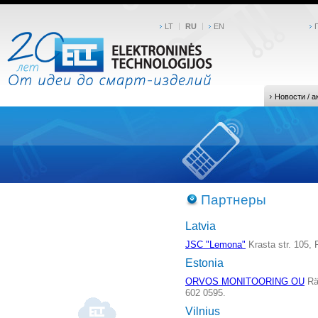
LT
RU
EN
Новости / а
Партнеры
Latvia
JSC "Lemona"
Krasta str. 105, 
Estonia
ORVOS MONITOORING OU
Räg
602 0595.
Vilnius