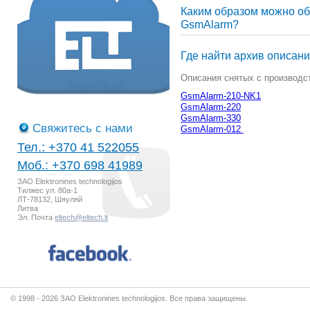
Каким образом можно об
GsmAlarm?
Где найти архив описани
Описания снятых с производст
GsmAlarm-210-NK1
GsmAlarm-220
GsmAlarm-330
Свяжитесь с нами
GsmAlarm-012
Тел.: +370 41 522055
Моб.: +370 698 41989
ЗАО Elektronines technologijos
Тилжес ул. 80а-1
ЛТ-78132, Шяуляй
Литва
Эл. Почта
eltech@eltech.lt
© 1998 - 2026 ЗАО Elektronines technologijos. Все права защищены.