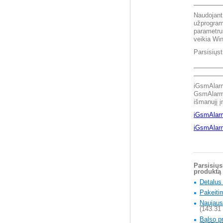
Naudojan
užprogram
parametru
veikia Wi
Parsisiųs
iGsmAlarm
GsmAlarm į
išmanujį į
iGsmAlar
iGsmAlarm
Parsisiųs
produktą
Detalus
Pakeitim
Naujausi
(143.31
Balso p