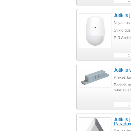
Jutiklis 
Nejautrus
Stiklo dūž
PIR Aptik
Jutikli
Prekės k
Padeda pat
susijusių
Jutiklis
Paradox