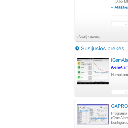
(3.65 M
Atitikti
Atgal į katalogą
Susijusios prekės
iGsmAla
iGsmAlar
Nemokama
GAPROG 
Programa
(GsmAlar
konfigūruo