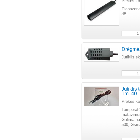
Prekės k
Diapazona
dBi
Drėgmės
Jutiklis s
Jutiklis
1m -40
Prekės k
Temperatū
matavimu
Galima na
500, Gsm