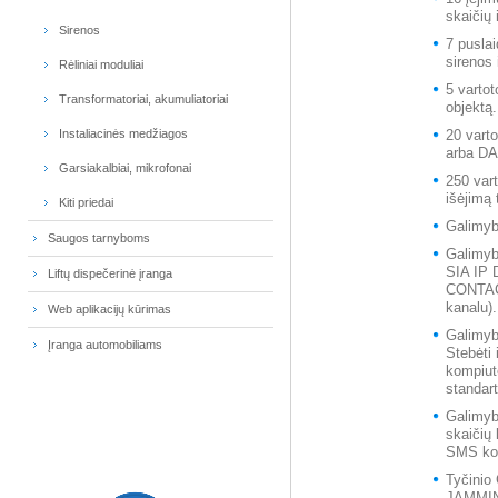
skaičių 
Sirenos
7 puslai
sirenos 
Rėliniai moduliai
5 varto
Transformatoriai, akumuliatoriai
objektą.
Instaliacinės medžiagos
20 varto
arba DA
Garsiakalbiai, mikrofonai
250 vart
išėjimą
Kiti priedai
Galimybė
Saugos tarnyboms
Galimyb
SIA IP 
Liftų dispečerinė įranga
CONTACT
kanalu).
Web aplikacijų kūrimas
Galimybė
Įranga automobiliams
Stebėti 
kompiut
standart
Galimyb
skaičių 
SMS ko
Tyčinio