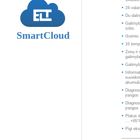
JAMMIN
24 valan
Du dali
Galimyb
sritis.
Išorinio
16 temp
Zonų ir
galimyb
Galimybė
Informa
suveiki
akumuli
Diagnos
įrangos 
Diagnos
įrangos
Platus 
... +65°
Pigi eks