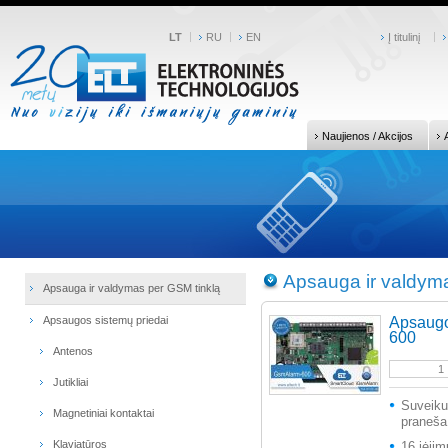
LT
RU
EN
Į titulinį
Naujienos / Akcijos
Apsauga ir valdym
Apsauga ir valdymas per GSM tinklą
Apsaugos sistemų priedai
Apsaugo
600
Antenos
Jutikliai
Suveiku
Magnetiniai kontaktai
praneša,
Klaviatūros
16 įėji