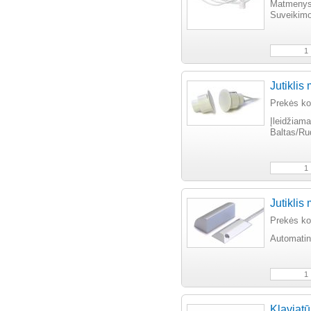
Matmeny
Suveikim
Jutiklis
Prekės k
Įleidžiam
Baltas/Ru
Jutiklis
Prekės k
Automati
Klaviat