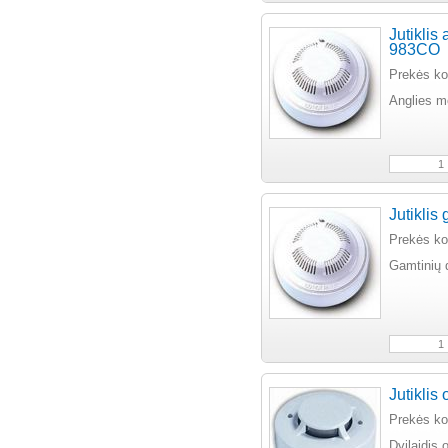
Jutiklis
983CO
Prekės k
Anglies mo
Jutikli
Prekės k
Gamtinių 
Jutiklis
Prekės k
Dvilaidis 