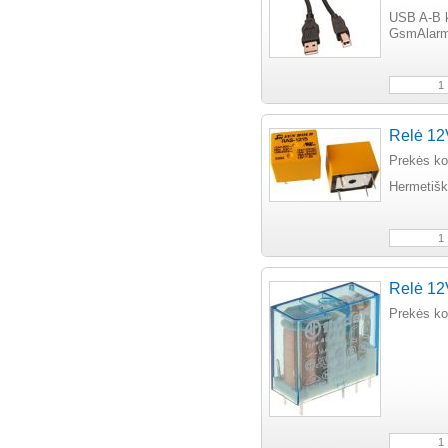
USB A-B 
GsmAlarm-
Relė 12
Prekės k
Hermetiš
Relė 12
Prekės k