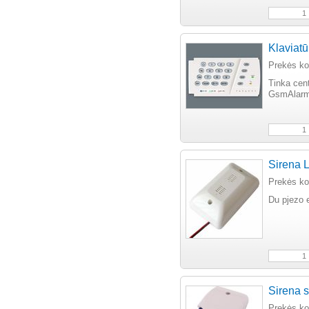
Klaviat
Prekės k
Tinka cen
GsmAlarm-
Sirena L
Prekės k
Du pjezo 
Sirena s
Prekės k