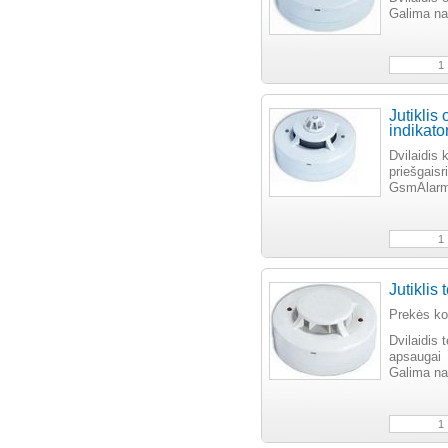
Galima na
Jutiklis
indikat
Dvilaidis 
priešgaisr
GsmAlarm
Jutiklis
Prekės k
Dvilaidis 
apsaugai
Galima na