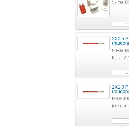
Skirtas DS
2X0.5 Pr
(raudon
Prekės k
Kaina už 
2X1.0 Pr
(raudo
NEDEGUS
Kaina už 