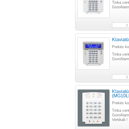
Tinka cen
GsmAlarm-2
Klaviat
Prekės k
Tinka cen
GsmAlarm-2
Klaviat
(MG10L
Prekės k
Tinka cen
GsmAlarm-
Vertikali /