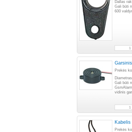
Dallas rak
Gali būti
600 valdy
Garsini
Prekės k
Diametra
Gali būti
GsmAlarm-
vidinis ga
Kabelis
Prekės k