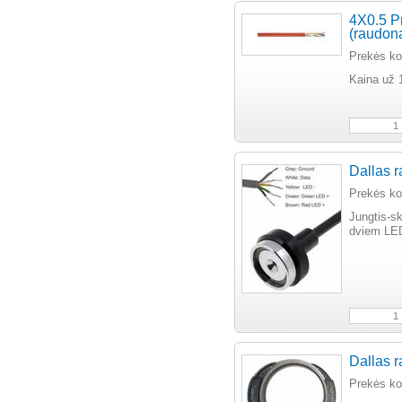
4X0.5 Pr
(raudon
Prekės k
Kaina už 
Dallas r
Prekės k
Jungtis-s
dviem LED
Dallas r
Prekės k