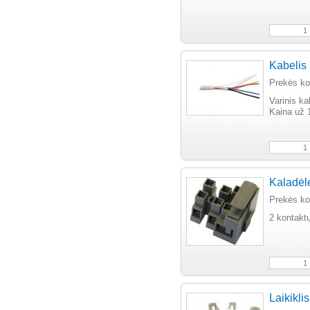
Kabelis 
Prekės k
Varinis ka
Kaina už 
Kaladėlė
Prekės k
2 kontaktų
Laikikli