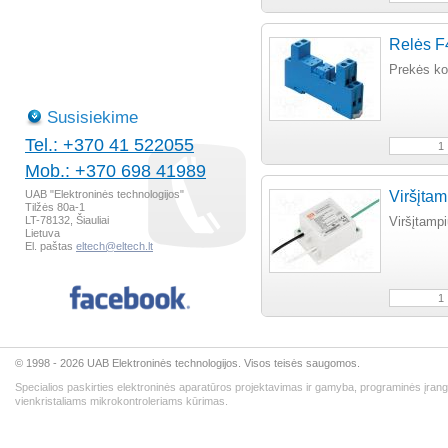
Relės F
Prekės k
Susisiekime
Tel.: +370 41 522055
Mob.: +370 698 41989
UAB "Elektroninės technologijos"
Viršįtam
Tilžės 80a-1
LT-78132, Šiauliai
Viršįtamp
Lietuva
El. paštas
eltech@eltech.lt
© 1998 - 2026 UAB Elektroninės technologijos. Visos teisės saugomos.
Specialios paskirties elektroninės aparatūros projektavimas ir gamyba, programinės įran
vienkristaliams mikrokontroleriams kūrimas.