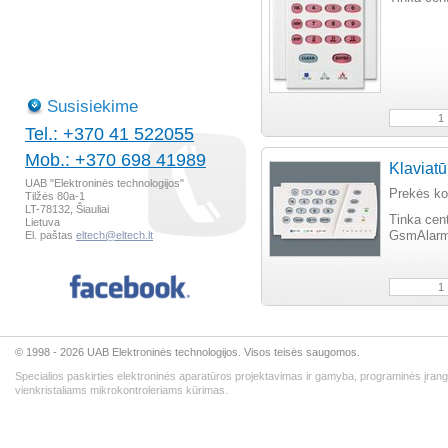
Susisiekime
Tel.: +370 41 522055
Mob.: +370 698 41989
Klaviat
UAB "Elektroninės technologijos"
Prekės k
Tilžės 80a-1
LT-78132, Šiauliai
Tinka cen
Lietuva
El. paštas
eltech@eltech.lt
GsmAlarm-
© 1998 - 2026 UAB Elektroninės technologijos. Visos teisės saugomos.
Specialios paskirties elektroninės aparatūros projektavimas ir gamyba, programinės įran
vienkristaliams mikrokontroleriams kūrimas.