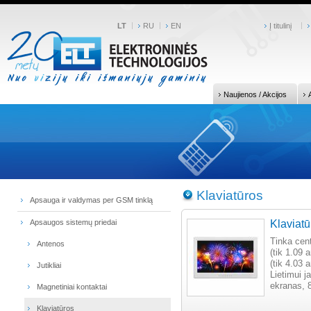
LT
RU
EN
Į titulinį
Naujienos / Akcijos
Klaviatūros
Apsauga ir valdymas per GSM tinklą
Apsaugos sistemų priedai
Klaviat
Tinka ce
Antenos
(tik 1.09 
(tik 4.03 
Jutikliai
Lietimui j
ekranas, 
Magnetiniai kontaktai
Klaviatūros