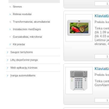
Sirenos
Rėliniai moduliai
Klaviat
Transformatoriai, akumuliatoriai
Prekės k
Tinka ce
Instaliacinės medžiagos
(tik 1.09 
(tik 4.03 
Garsiakalbiai, mikrofonai
Lietimui j
ekranas, 4
Kiti priedai
Saugos tarnyboms
Liftų dispečerinė įranga
Web aplikacijų kūrimas
Klaviat
Prekės k
Įranga automobiliams
Tinka cen
GsmAlarm-2