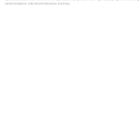
vienkristaliams mikrokontroleriams kūrimas.