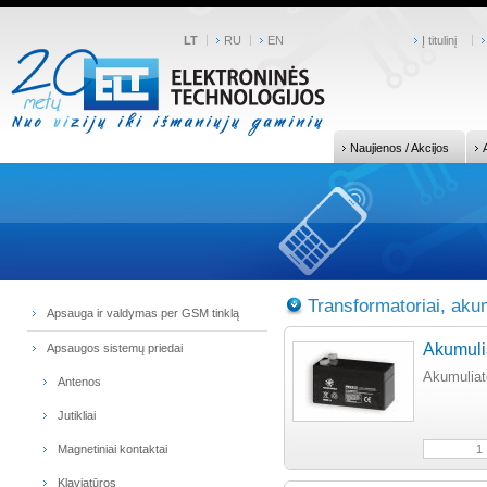
LT
RU
EN
Į titulinį
Naujienos / Akcijos
Transformatoriai, akum
Apsauga ir valdymas per GSM tinklą
Akumuli
Apsaugos sistemų priedai
Akumulia
Antenos
Jutikliai
Magnetiniai kontaktai
Klaviatūros