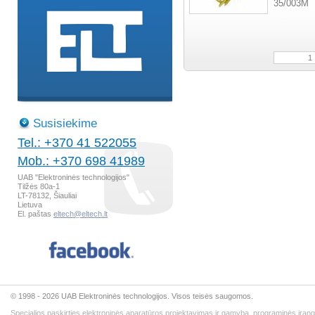
35/003M
Susisiekime
Tel.: +370 41 522055
Mob.: +370 698 41989
UAB "Elektroninės technologijos"
Tilžės 80a-1
LT-78132, Šiauliai
Lietuva
El. paštas
eltech@eltech.lt
© 1998 - 2026 UAB Elektroninės technologijos. Visos teisės saugomos.
Specialios paskirties elektroninės aparatūros projektavimas ir gamyba, programinės įran