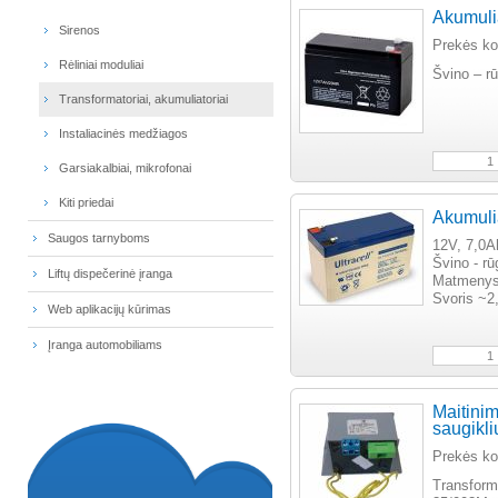
Akumuli
Sirenos
Prekės k
Rėliniai moduliai
Švino – rū
Transformatoriai, akumuliatoriai
Instaliacinės medžiagos
Garsiakalbiai, mikrofonai
Kiti priedai
Akumulia
Saugos tarnyboms
12V, 7,0A
Švino - r
Liftų dispečerinė įranga
Matmenys
Svoris ~2
Web aplikacijų kūrimas
Įranga automobiliams
Maitinim
saugikli
Prekės k
Transform