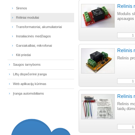
Relinis
Sirenos
Modulis sk
Rėliniai moduliai
apsaugos 
Transformatoriai, akumuliatoriai
Instaliacinės medžiagos
Garsiakalbiai, mikrofonai
Relinis
Kiti priedai
Relinis p
Saugos tarnyboms
Liftų dispečerinė įranga
Web aplikacijų kūrimas
Įranga automobiliams
Relinis
Relinis mo
laidų dūmų