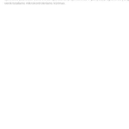
vienkristaliams mikrokontroleriams kūrimas.