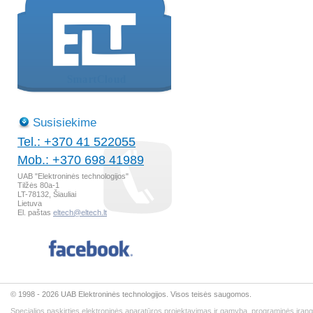
Susisiekime
Tel.: +370 41 522055
Mob.: +370 698 41989
UAB "Elektroninės technologijos"
Tilžės 80a-1
LT-78132, Šiauliai
Lietuva
El. paštas
eltech@eltech.lt
© 1998 - 2026 UAB Elektroninės technologijos. Visos teisės saugomos.
Specialios paskirties elektroninės aparatūros projektavimas ir gamyba, programinės įran