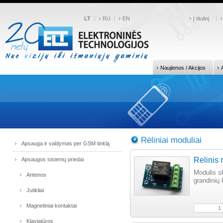
LT
RU
EN
Į titulinį
Naujienos / Akcijos
Rėliniai moduliai
Apsauga ir valdymas per GSM tinklą
Relinis
Apsaugos sistemų priedai
Modulis sk
Antenos
grandinių
Jutikliai
Magnetiniai kontaktai
Klaviatūros