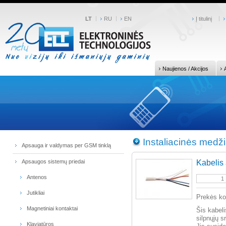
LT
RU
EN
Į titulinį
Naujienos / Akcijos
Instaliacinės medž
Apsauga ir valdymas per GSM tinklą
Apsaugos sistemų priedai
Kabelis 
Antenos
Jutikliai
Prekės k
Magnetiniai kontaktai
Šis kabeli
silpnųjų s
Klaviatūros