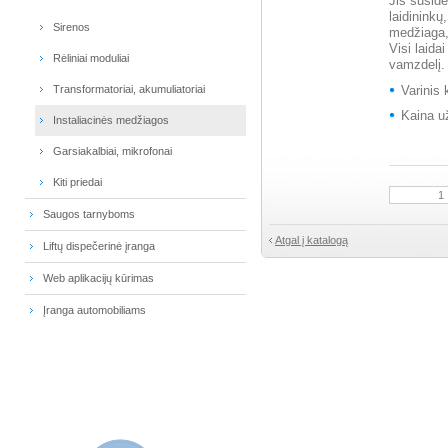
Jis suside
laidininkų
Sirenos
medžiaga, 
Visi laidai
Rėliniai moduliai
vamzdelį.
Transformatoriai, akumuliatoriai
Varinis 
Kaina u
Instaliacinės medžiagos
Garsiakalbiai, mikrofonai
Kiti priedai
Saugos tarnyboms
Atgal į katalogą
Liftų dispečerinė įranga
Web aplikacijų kūrimas
Įranga automobiliams