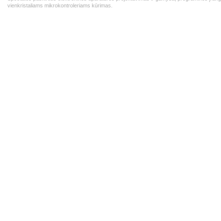
vienkristaliams mikrokontroleriams kūrimas.