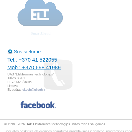
Susisiekime
Tel.: +370 41 522055
Mob.: +370 698 41989
UAB "Elektroninės technologijos"
Tilžės 80a-1
LT-78132, Šiauliai
Lietuva
El. paštas
eltech@eltech.lt
© 1998 - 2026 UAB Elektroninės technologijos. Visos teisės saugomos.
Specialios paskirties elektroninės aparatūros projektavimas ir gamyba, programinės įran