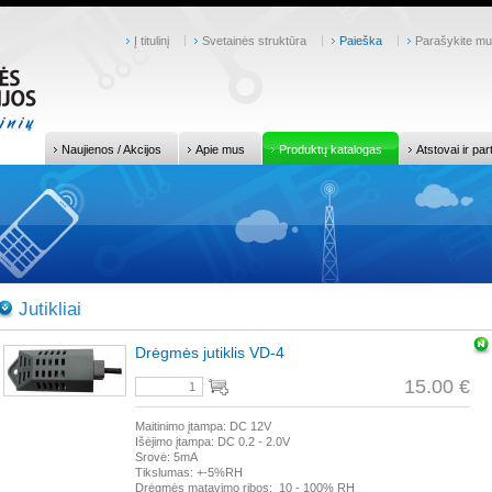
Į titulinį
Svetainės struktūra
Paieška
Parašykite m
Naujienos / Akcijos
Apie mus
Produktų katalogas
Atstovai ir par
Jutikliai
Drėgmės jutiklis VD-4
15.00 €
Maitinimo įtampa: DC 12V
Išėjimo įtampa: DC 0.2 - 2.0V
Srovė: 5mA
Tikslumas: +-5%RH
Drėgmės matavimo ribos: 10 - 100% RH