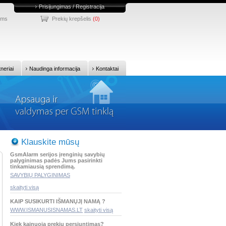
Prisijungimas / Registracija
ums
Prekių krepšelis
(0)
tneriai
Naudinga informacija
Kontaktai
Klauskite mūsų
GsmAlarm serijos įrenginių savybių
palyginimas padės Jums pasirinkti
tinkamiausią sprendimą.
SAVYBIŲ PALYGINIMAS
skaityti visą
KAIP SUSIKURTI IŠMANŲJĮ NAMĄ ?
WWW.ISMANUSISNAMAS.LT
skaityti visą
Kiek kainuoja prekių persiuntimas?