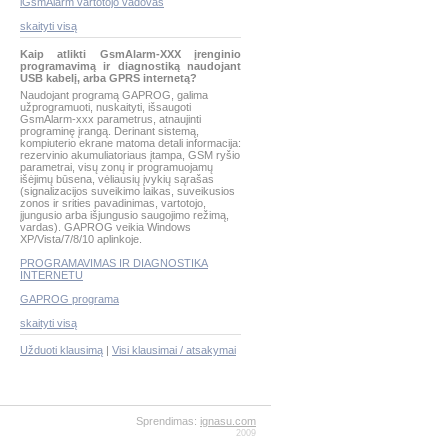
iGsmAlarm vartotojo vadovas
skaityti visą
Kaip atlikti GsmAlarm-XXX įrenginio
programavimą ir diagnostiką naudojant
USB kabelį, arba GPRS internetą?
Naudojant programą GAPROG, galima
užprogramuoti, nuskaityti, išsaugoti
GsmAlarm-xxx parametrus, atnaujinti
programinę įrangą. Derinant sistemą,
kompiuterio ekrane matoma detali informacija:
rezervinio akumuliatoriaus įtampa, GSM ryšio
parametrai, visų zonų ir programuojamų
išėjimų būsena, vėliausių įvykių sąrašas
(signalizacijos suveikimo laikas, suveikusios
zonos ir srities pavadinimas, vartotojo,
įjungusio arba išjungusio saugojimo režimą,
vardas). GAPROG veikia Windows
XP/Vista/7/8/10 aplinkoje.
PROGRAMAVIMAS IR DIAGNOSTIKA
INTERNETU
GAPROG programa
skaityti visą
Užduoti klausimą
|
Visi klausimai / atsakymai
Sprendimas:
ignasu.com
2009