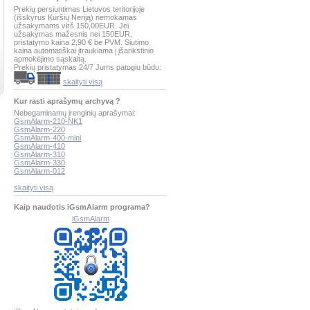
Prekių persiuntimas Lietuvos teritorijoje
(išskyrus Kuršių Neriją) nemokamas
užsakymams virš 150,00EUR. Jei
užsakymas mažesnis nei 150EUR,
pristatymo kaina 2,90 € be PVM. Siutimo
kaina automatiškai įtraukiama į įšankstinio
apmokėjimo sąskaitą.
Prekių pristatymas 24/7 Jums patogiu būdu:
skaityti visą
Kur rasti aprašymų archyvą ?
Nebegaminamų įrenginių aprašymai:
GsmAlarm-210-NK1
GsmAlarm-220
GsmAlarm-400-mini
GsmAlarm-410
GsmAlarm-310
GsmAlarm-330
GsmAlarm-012
skaityti visą
Kaip naudotis iGsmAlarm programa?
iGsmAlarm