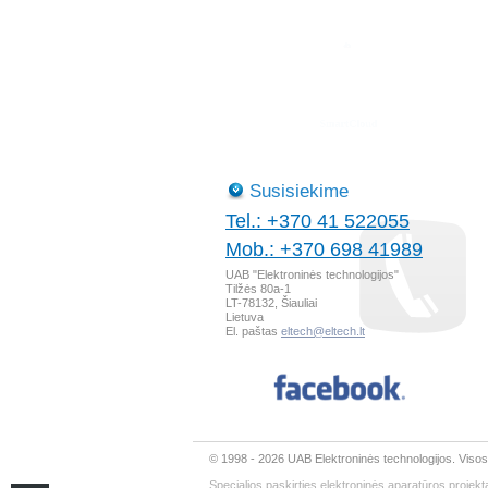
Susisiekime
Tel.: +370 41 522055
Mob.: +370 698 41989
UAB "Elektroninės technologijos"
Tilžės 80a-1
LT-78132, Šiauliai
Lietuva
El. paštas
eltech@eltech.lt
© 1998 - 2026 UAB Elektroninės technologijos. Viso
Specialios paskirties elektroninės aparatūros proje