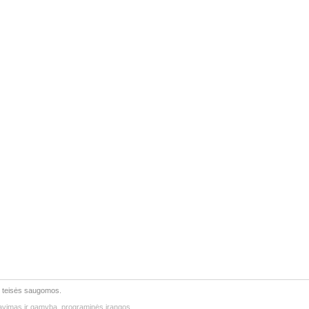
s teisės saugomos.
ktavimas ir gamyba, programinės įrangos