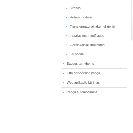
Sirenos
Rėliniai moduliai
Transformatoriai, akumuliatoriai
Instaliacinės medžiagos
Garsiakalbiai, mikrofonai
Kiti priedai
Saugos tarnyboms
Liftų dispečerinė įranga
Web aplikacijų kūrimas
Įranga automobiliams