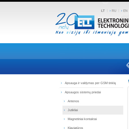
LT
RU
EN
Apsauga ir valdymas per GSM tinklą
Apsaugos sistemų priedai
Antenos
Jutikliai
Magnetiniai kontaktai
Klaviatūros