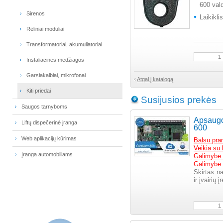
600 val
Sirenos
Laikikli
Rėliniai moduliai
Transformatoriai, akumuliatoriai
Instaliacinės medžiagos
Garsiakalbiai, mikrofonai
Atgal į katalogą
Kiti priedai
Susijusios prekės
Saugos tarnyboms
Apsaugo
Liftų dispečerinė įranga
600
Web aplikacijų kūrimas
Balsu pra
Veikia su
Įranga automobiliams
Galimybė p
Galimybė 
Skirtas n
ir įvairių 