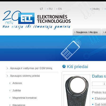
LT
RU
EN
Į titulinį
Naujienos / Akcijos
Kiti priedai
Apsauga ir valdymas per GSM tinklą
Apsaugos sistemų priedai
Dallas r
Antenos
Jutikliai
Prekės k
Magnetiniai kontaktai
Elektro
Gali bū
Klaviatūros