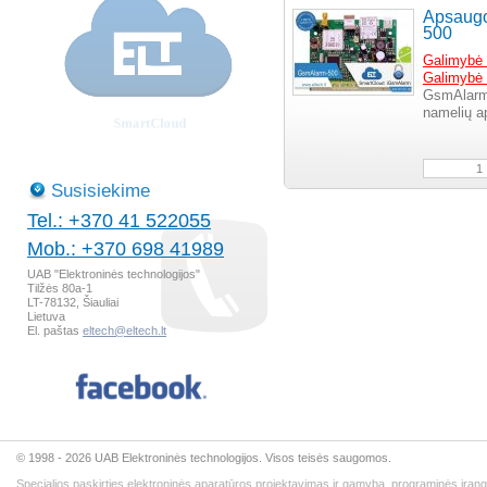
Apsaugo
500
Galimybė p
Galimybė 
GsmAlarm
namelių ap
Susisiekime
Tel.: +370 41 522055
Mob.: +370 698 41989
UAB "Elektroninės technologijos"
Tilžės 80a-1
LT-78132, Šiauliai
Lietuva
El. paštas
eltech@eltech.lt
© 1998 - 2026 UAB Elektroninės technologijos. Visos teisės saugomos.
Specialios paskirties elektroninės aparatūros projektavimas ir gamyba, programinės įran