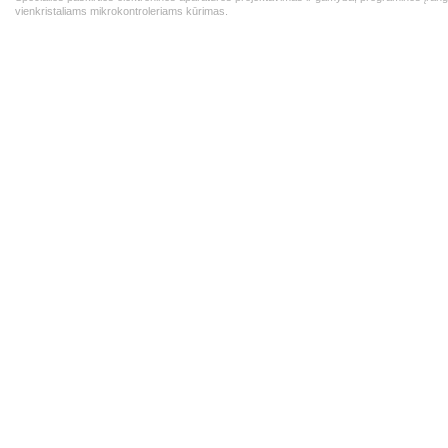
vienkristaliams mikrokontroleriams kūrimas.