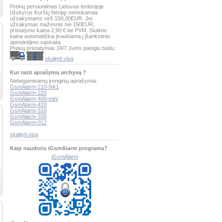
Prekių persiuntimas Lietuvos teritorijoje
(išskyrus Kuršių Neriją) nemokamas
užsakymams virš 150,00EUR. Jei
užsakymas mažesnis nei 150EUR,
pristatymo kaina 2,90 € be PVM. Siutimo
kaina automatiškai įtraukiama į įšankstinio
apmokėjimo sąskaitą.
Prekių pristatymas 24/7 Jums patogiu būdu:
skaityti visą
Kur rasti aprašymų archyvą ?
Nebegaminamų įrenginių aprašymai:
GsmAlarm-210-NK1
GsmAlarm-220
GsmAlarm-400-mini
GsmAlarm-410
GsmAlarm-310
GsmAlarm-330
GsmAlarm-012
skaityti visą
Kaip naudotis iGsmAlarm programa?
iGsmAlarm