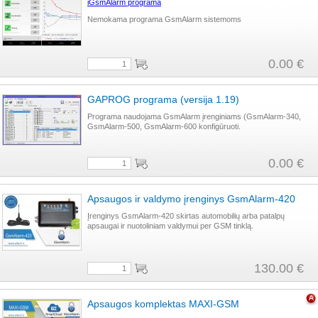
iGsmAlarm programa
Nemokama programa GsmAlarm sistemoms
0.00 €
GAPROG programa (versija 1.19)
Programa naudojama GsmAlarm įrenginiams (GsmAlarm-340,
GsmAlarm-500, GsmAlarm-600 konfigūruoti.
0.00 €
Apsaugos ir valdymo įrenginys GsmAlarm-420
Įrenginys GsmAlarm-420 skirtas automobilių arba patalpų
apsaugai ir nuotoliniam valdymui per GSM tinklą.
130.00 €
Apsaugos komplektas MAXI-GSM