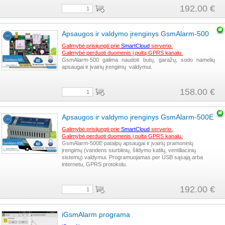
192.00 €
Apsaugos ir valdymo įrenginys GsmAlarm-500
Galimybė prisijungti prie
SmartCloud
serverio.
Galimybė perduoti duomenis į pultą GPRS kanalu.
GsmAlarm-500 galima naudoti butų, garažų, sodo namelių
apsaugai ir įvairių įrengimų valdymui.
158.00 €
Apsaugos ir valdymo įrenginys GsmAlarm-500E
Galimybė prisijungti prie
SmartCloud
serverio.
Galimybė perduoti duomenis į pultą GPRS kanalu.
GsmAlarm-500E patalpų apsaugai ir įvairių pramoninių
įrengimų (vandens siurblinių, šildymo katilų, ventiliacinių
sistemų) valdymui. Programuojamas per USB sąsają arba
internetu, GPRS protokolu.
192.00 €
iGsmAlarm programa