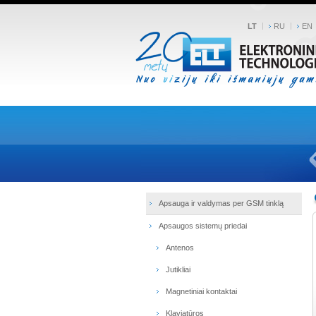
LT
RU
EN
Apsauga ir valdymas per GSM tinklą
Apsaugos sistemų priedai
Antenos
Jutikliai
Magnetiniai kontaktai
Klaviatūros