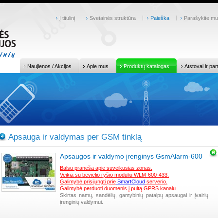
Į titulinį
Svetainės struktūra
Paieška
Parašykite m
Naujienos / Akcijos
Apie mus
Produktų katalogas
Atstovai ir par
Apsauga ir valdymas per GSM tinklą
Apsaugos ir valdymo įrenginys GsmAlarm-600
Balsu praneša apie suveikusias zonas.
Veikia su bevielio ryšio moduliu WLM-600-433.
Galimybė prisijungti prie
SmartCloud
serverio.
Galimybė perduoti duomenis į pultą GPRS kanalu.
Skirtas namų, sandėlių, gamybinių patalpų apsaugai ir įvairių
įrenginių valdymui.