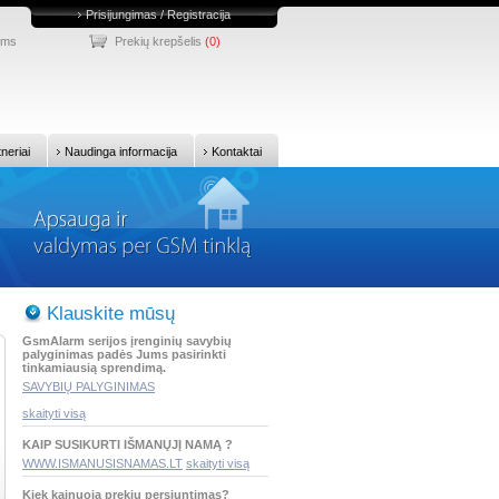
Prisijungimas / Registracija
ums
Prekių krepšelis
(0)
tneriai
Naudinga informacija
Kontaktai
Klauskite mūsų
GsmAlarm serijos įrenginių savybių
palyginimas padės Jums pasirinkti
tinkamiausią sprendimą.
SAVYBIŲ PALYGINIMAS
skaityti visą
KAIP SUSIKURTI IŠMANŲJĮ NAMĄ ?
WWW.ISMANUSISNAMAS.LT
skaityti visą
Kiek kainuoja prekių persiuntimas?