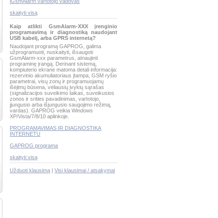
iGsmAlarm vartotojo vadovas
skaityti visą
Kaip atlikti GsmAlarm-XXX įrenginio
programavimą ir diagnostiką naudojant
USB kabelį, arba GPRS internetą?
Naudojant programą GAPROG, galima
užprogramuoti, nuskaityti, išsaugoti
GsmAlarm-xxx parametrus, atnaujinti
programinę įrangą. Derinant sistemą,
kompiuterio ekrane matoma detali informacija:
rezervinio akumuliatoriaus įtampa, GSM ryšio
parametrai, visų zonų ir programuojamų
išėjimų būsena, vėliausių įvykių sąrašas
(signalizacijos suveikimo laikas, suveikusios
zonos ir srities pavadinimas, vartotojo,
įjungusio arba išjungusio saugojimo režimą,
vardas). GAPROG veikia Windows
XP/Vista/7/8/10 aplinkoje.
PROGRAMAVIMAS IR DIAGNOSTIKA
INTERNETU
GAPROG programa
skaityti visą
Užduoti klausimą
|
Visi klausimai / atsakymai