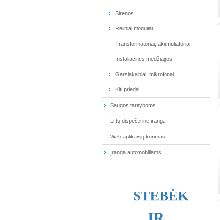
Sirenos
Rėliniai moduliai
Transformatoriai, akumuliatoriai
Instaliacinės medžiagos
Garsiakalbiai, mikrofonai
Kiti priedai
Saugos tarnyboms
Liftų dispečerinė įranga
Web aplikacijų kūrimas
Įranga automobiliams