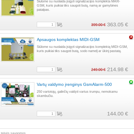
Siulome su nuolaida įsigyti signalizacijos komplekta MAXI-
GSM, kuris puikiai tiks saugoti butą, namą ar gamybines
patalpas.
363.05 €
399.00 €
Apsaugos komplektas MIDI-GSM
Siūlome su nuolaida įsigyti signalizacijos komplektą MIDI-GSM,
kuris puikiai tiks saugoti butą, sodo namelį ar ūkinį pastatą.
214.98 €
249.00 €
Vartų valdymo įrenginys GsmAlarm-500
250 vartotojų, galinčių valdyti vartus trumpu, nemokamu
skambučiu.
144.00 €
s teisės saugomos.