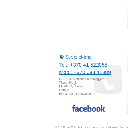
Susisiekime
Tel.: +370 41 522055
Mob.: +370 698 41989
UAB "Elektroninės technologijos"
Tilžės 80a-1
LT-78132, Šiauliai
Lietuva
El. paštas
eltech@eltech.lt
© 1998 - 2026 UAB Elektroninės technologijos. Viso